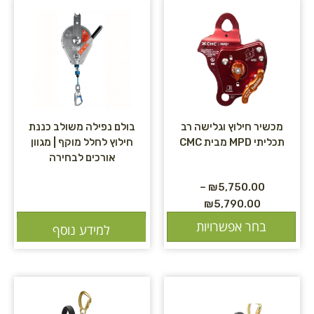
מכשיר חילוץ וגלישה רב
בולם נפילה משולב כננת
תכליתי MPD מבית CMC
חילוץ לחלל מוקף | מגוון
אורכים לבחירה
–
₪
5,750.00
₪
5,790.00
בחר אפשרויות
הוספה לסל
למידע נוסף