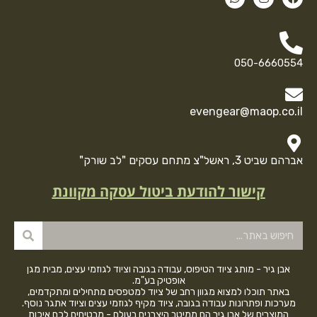
050-6660554
evengear@maop.co.il
אברהם שביט 3, ראשל"צ מתחם עסקים "לב שורק"
קישור להודעת ביטול עסקה מקוונת
אבן גיר - מותג ציוד הטיפוס, עבודה בגובה וציוד לגוזמי עצים, מבית מגן
אופטיק בע"מ.
באתר תוכלו למצוא מגוון רחב של ציוד למטפסים מתחילים ומתקדמים,
מערכות ופתרונות עבודה בגובה, ציוד מקיף לגוזמי עצים וציוד אתגר נוסף.
המוצרים של אבן גיר הם ממיטב היצרנים בעולם - מבטיחים לכם איכות