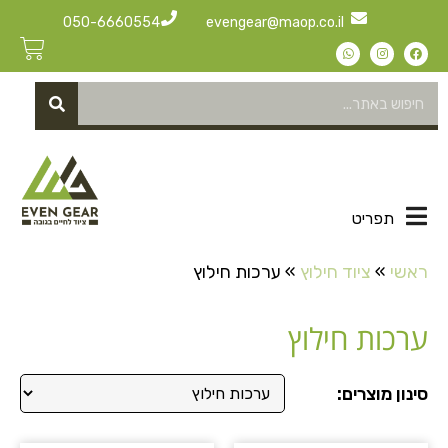
050-6660554
evengear@maop.co.il
תפריט
ראשי
»
ציוד חילוץ
»
ערכות חילוץ
ערכות חילוץ
סינון מוצרים: