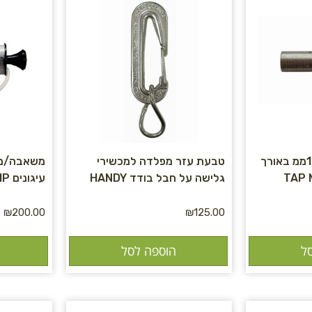
דיבל קודח (ספיט) 12ממ באורך
טבעת עזר מפלדה למכשירי
משאבה/מפו
גלישה על חבל בודד HANDY
עיגונים AIRPUMP
₪
200.00
₪
125.00
ל
הוספה לסל