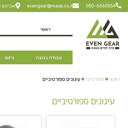
050-6660554
evengear@maop.co.il
אברהם שביט 3 ביתן 30 "ל
ראשי
עבודה בגובה
גיזום
ראשי
»
ספורטיבי
»
עיגונים ספורטיביים
עיגונים ספורטיביים