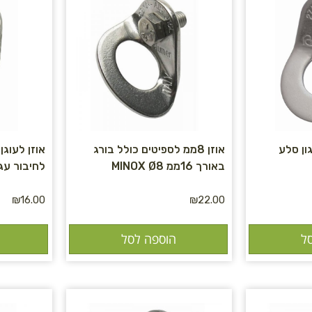
יגון סלע
אוזן 8ממ לספיטים כולל בורג
באורך 16ממ MINOX Ø8
לחיבור עגינות 10
₪
16.00
₪
22.00
ל
הוספה לסל