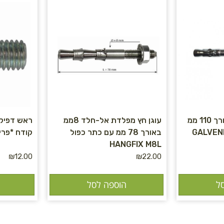
עוגן 12 ממ מגולוון אורך 110 ממ
עוגן חץ מפלדת אל-חלד 8ממ
ראש דפיקה
GALVEN
באורך 78 ממ עם כתר כפול
קודח *פריט KER *130
HANGFIX M8L
₪
12.00
₪
22.00
ל
הוספה לסל