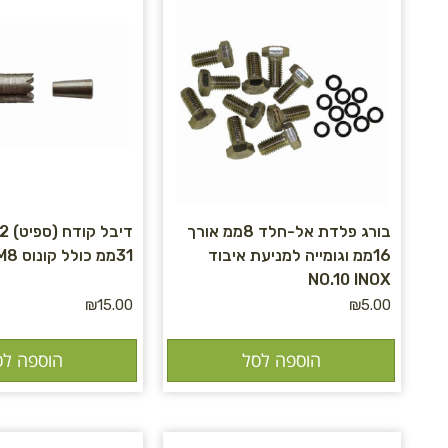
בורג פלדת אל-חלד 8ממ אורך
16ממ וגומייה למניעת איבוד
31ממ כולל קונוס TAP M8
NO.10 INOX
₪
15.00
₪
5.00
הוספה לסל
הוספה לס