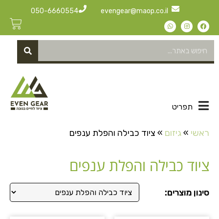
050-6660554
evengear@maop.co.il
תפריט
ראשי
»
גיזום
»
ציוד כבילה והפלת ענפים
ציוד כבילה והפלת ענפים
סינון מוצרים: