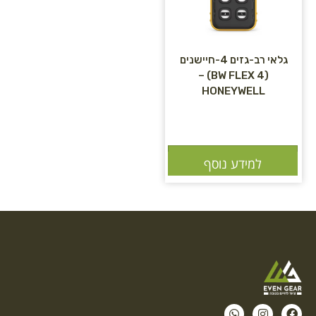
גלאי רב-גזים 4-חיישנים
(BW FLEX 4) –
HONEYWELL
הוספה לסל
למידע נוסף