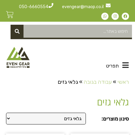
050-6660554
evengear@maop.co.il
תפריט
ראשי
»
עבודה בגובה
»
גלאי גזים
גלאי גזים
סינון מוצרים: