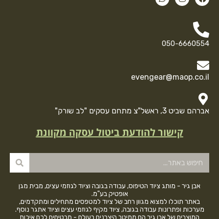
050-6660554
evengear@maop.co.il
אברהם שביט 3, ראשל"צ מתחם עסקים "לב שורק"
קישור להודעת ביטול עסקה מקוונת
אבן גיר - מותג ציוד הטיפוס, עבודה בגובה וציוד לגוזמי עצים, מבית מגן
אופטיק בע"מ.
באתר תוכלו למצוא מגוון רחב של ציוד למטפסים מתחילים ומתקדמים,
מערכות ופתרונות עבודה בגובה, ציוד מקיף לגוזמי עצים וציוד אתגר נוסף.
המוצרים של אבן גיר הם ממיטב היצרנים בעולם - מבטיחים לכם איכות