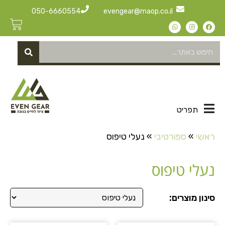
050-6660554
evengear@maop.co.il
תפריט
ראשי
»
ספורטיבי
»
נעלי טיפוס
נעלי טיפוס
סינון מוצרים: