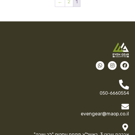
←
2
1
050-6660554
evengear@maop.co.il
אברהם שביט 3, ראשל"צ מתחם עסקים "לב שורק"