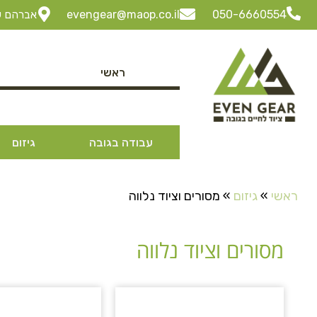
050-6660554
evengear@maop.co.il
אברהם שביט 3 ביתן 30 "ל
ראשי
עבודה בגובה
גיזום
ראשי
»
גיזום
»
מסורים וציוד נלווה
מסורים וציוד נלווה