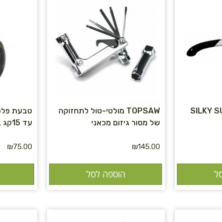
SILKY S
TOPSAW מולטי-טול לתחזוקה
טבעת פלס
של מסור גיזום מכאני
עד 15קג CARITOOL L
₪
75.00
₪
145.00
ל
הוספה לסל