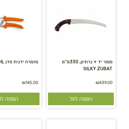
מסור יד + נרתיק, 330מ"מ
מזמרה ידנית סדן PG 25 STIHL
SILKY ZUBAT
₪
145.00
₪
439.00
הוספה לסל
הוספה לס