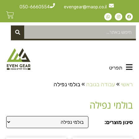
050-6660554
evengear@maop.co.il
תפריט
ראשי
»
עבודה בגובה
»
בולמי נפילה
בולמי נפילה
סינון מוצרים: