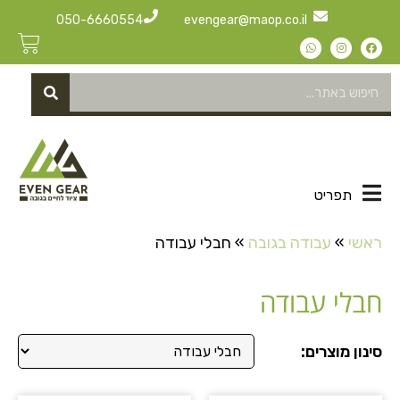
050-6660554
evengear@maop.co.il
תפריט
ראשי
»
עבודה בגובה
»
חבלי עבודה
חבלי עבודה
סינון מוצרים: