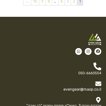
←
10
9
8
…
4
3
2
1
050-6660554
evengear@maop.co.il
אברהם שביט 3, ראשל"צ מתחם עסקים "לב שורק"