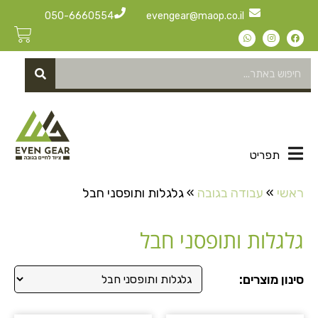
050-6660554
evengear@maop.co.il
תפריט
ראשי
»
עבודה בגובה
»
גלגלות ותופסני חבל
גלגלות ותופסני חבל
סינון מוצרים: