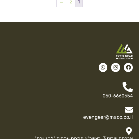
←
2
1
050-6660554
evengear@maop.co.il
אברהם שביט 3, ראשל"צ מתחם עסקים "לב שורק"