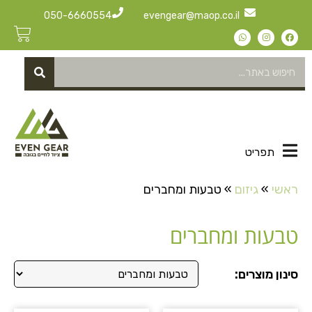
050-6660554
evengear@maop.co.il
תפריט
ראשי
»
גיזום
»
טבעות ומחברים
טבעות ומחברים
סינון מוצרים: