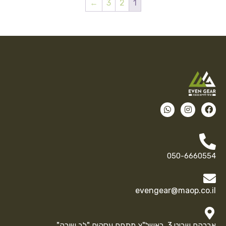
←
3
2
1
050-6660554
evengear@maop.co.il
אברהם שביט 3, ראשל"צ מתחם עסקים "לב שורק"