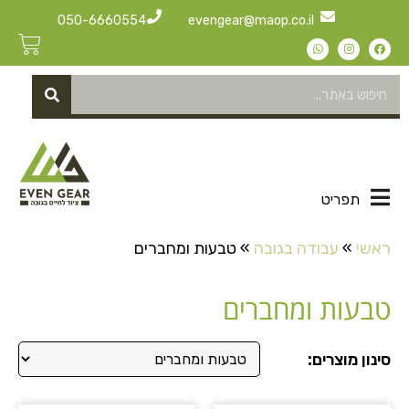
050-6660554
evengear@maop.co.il
תפריט
ראשי
»
עבודה בגובה
»
טבעות ומחברים
טבעות ומחברים
סינון מוצרים: