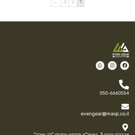
←
3
2
1
050-6660554
evengear@maop.co.il
אברהם שביט 3, ראשל"צ מתחם עסקים "לב שורק"