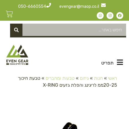
050-6660554
evengear@maop.co.il
תפריט
ראשי
»
חנות
»
גיזום
»
טבעות ומחברים
»
טבעת חיכוך
20-25ממ לריגינג והפלת גזעים X-RING