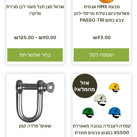
טבעת HMS אגסית
שרוול מגן חבל מעור לבן סגירת
מאלומיניום נעילת טריפל-לוק
וולקרו
צבע כתום PASSO-TRI
₪
125.00
–
₪
90.00
₪
93.00
הוספה לסל
בחר אפשרויות
אזל
מהמלאי!
קסדה לעבודה בגובה מאווררת
שאקל פלדה קטן
X5500 במגוון צבעים תוצרת