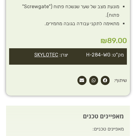
מונעת מצב של שער שנשכח פתוח ("Screwgate"
פתוח).
מתאימה לתקני עבודה בגובה מחמירים.
₪
89.00
מק"ט: H-284-WG
יצרן:
SKYLOTEC
שיתוף:
מאפיינים טכנים
מאפיינים טכניים: