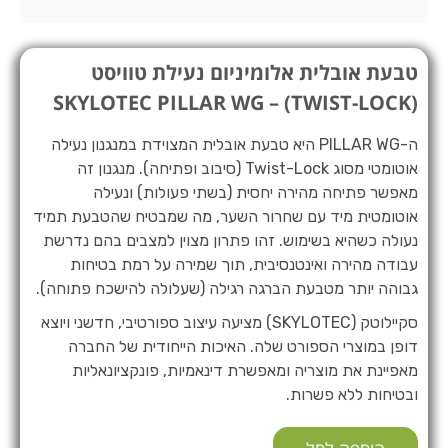
טבעת אובלית אלומיניום נעילת טוויסט
(TWIST-LOCK) – SKYLOTEC PILLAR WG
ה-PILLAR WG היא טבעת אובלית המצוידת במנגנון נעילה
אוטומטי מסוג Twist-Lock (סיבוב ופתיחה). מנגנון זה
מאפשר פתיחה מהירה יחסית (בשתי פעולות) ונעילה
אוטומטית מיד עם שחרור השער, מה שמבטיח שהטבעת תמיד
נעולה כשהיא בשימוש. זהו פתרון מצוין למצבים בהם נדרשת
עבודה מהירה ואינטנסיבית, תוך שמירה על רמת בטיחות
גבוהה יותר מטבעת הברגה רגילה (שעלולה להישכח פתוחה).
סקיילוטק (SKYLOTEC) מציעה עיצוב ספורטיבי, חדשני ויוצא
דופן במוצרי הספורט שלה. האיכות הייחודית של החברה
מאפיינת את מוצריה ומאפשרת דינאמיות, פונקציונאליות
ובטיחות ללא פשרות.