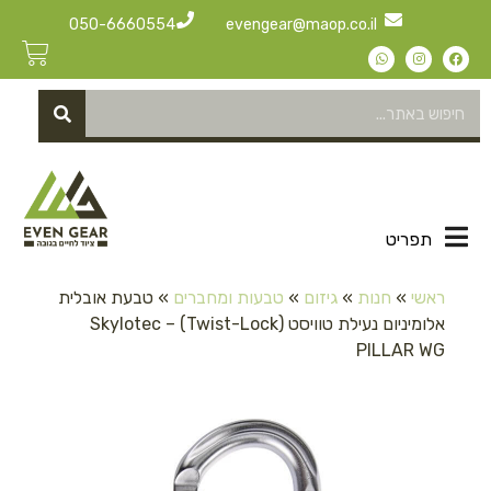
050-6660554
evengear@maop.co.il
תפריט
ראשי
»
חנות
»
גיזום
»
טבעות ומחברים
»
טבעת אובלית
אלומיניום נעילת טוויסט (Twist-Lock) – Skylotec
PILLAR WG