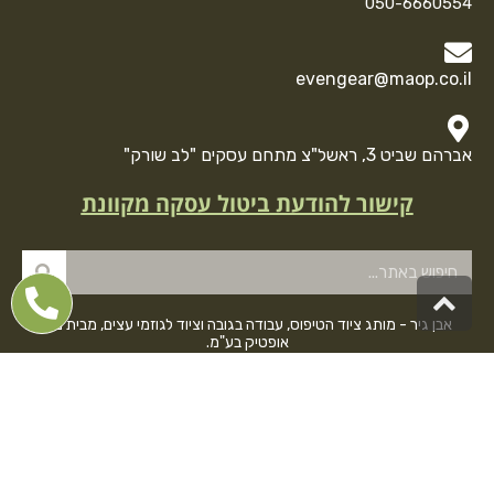
050-6660554
evengear@maop.co.il
אברהם שביט 3, ראשל"צ מתחם עסקים "לב שורק"
קישור להודעת ביטול עסקה מקוונת
גלילה
לראש
אבן גיר - מותג ציוד הטיפוס, עבודה בגובה וציוד לגוזמי עצים, מבית מגן
אופטיק בע"מ.
העמוד
באתר תוכלו למצוא מגוון רחב של ציוד למטפסים מתחילים ומתקדמים,
מערכות ופתרונות עבודה בגובה, ציוד מקיף לגוזמי עצים וציוד אתגר נוסף.
המוצרים של אבן גיר הם ממיטב היצרנים בעולם - מבטיחים לכם איכות
ובטיחות ללא פשרות.
תנאי שימוש ומדיניות פרטיות