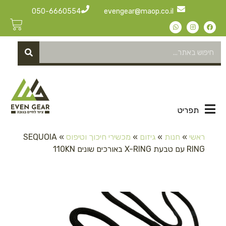
050-6660554
evengear@maop.co.il
תפריט
ראשי
»
חנות
»
גיזום
»
מכשירי חיכוך וטיפוס
»
SEQUOIA
RING עם טבעת X-RING באורכים שונים 110KN