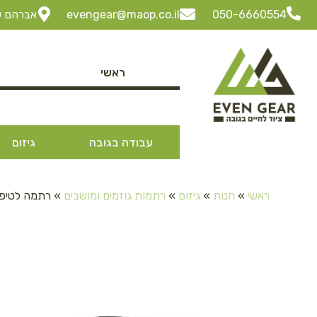
050-6660554
evengear@maop.co.il
אברהם שביט 3 ביתן 30 "ל
ראשי
עבודה בגובה
גיזום
ראשי
»
חנות
»
גיזום
»
רתמות גוזמים ומושבים
»
רתמה לטיפוס עצים דגם X