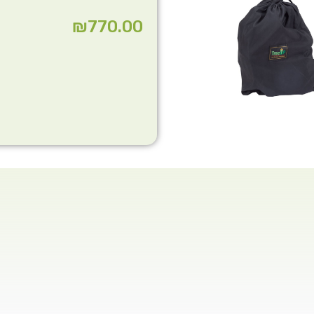
₪
770.00