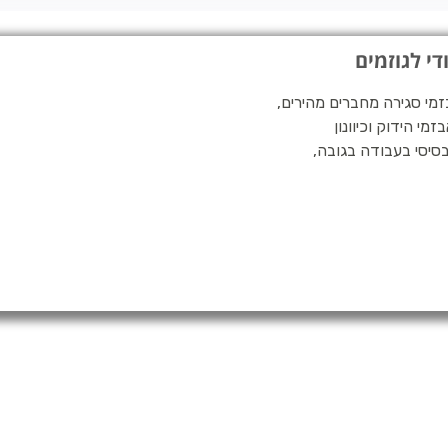
 עצים בעלת חגורת תמיכה לגב דגם TH-030mX , אבזמי סגירה מחברים מהירים,
י הידוק וכיוונון
. רתמת TH-030mX היא הציוד הבסיסי בעבודה בגובה,