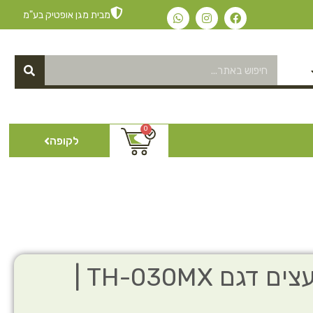
מבית מגן אופטיק בע"מ
0
לקופה
רתמה לטיפוס עצים דגם TH-030MX |