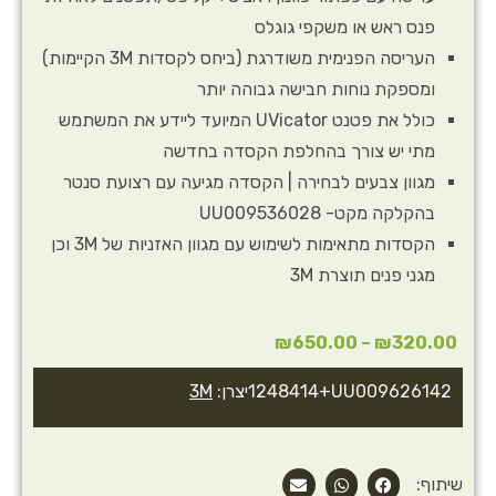
פנס ראש או משקפי גוגלס
העריסה הפנימית משודרגת (ביחס לקסדות 3M הקיימות)
ומספקת נוחות חבישה גבוהה יותר
כולל את פטנט UVicator המיועד ליידע את המשתמש
מתי יש צורך בהחלפת הקסדה בחדשה
מגוון צבעים לבחירה | הקסדה מגיעה עם רצועת סנטר
בהקלקה מקט- UU009536028
הקסדות מתאימות לשימוש עם מגוון האזניות של 3M וכן
מגני פנים תוצרת 3M
₪
650.00
–
₪
320.00
יצרן:
3M
UU009535467+UU011248414+UU009626142
שיתוף: