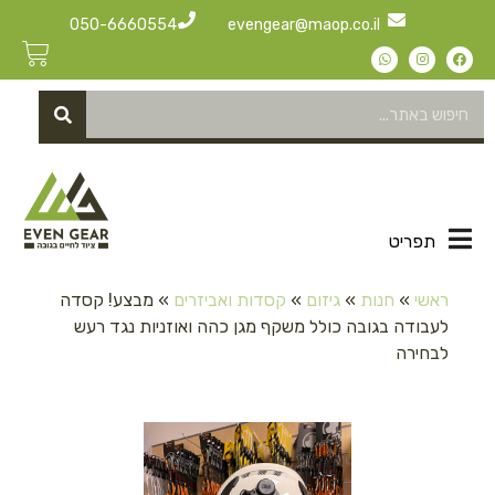
050-6660554
evengear@maop.co.il
תפריט
ראשי
»
חנות
»
גיזום
»
קסדות ואביזרים
»
מבצע! קסדה
לעבודה בגובה כולל משקף מגן כהה ואוזניות נגד רעש
לבחירה