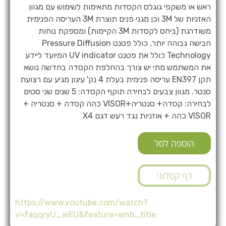
ראש או משקפי גוגלס הקסדות מתאימות לשימוש עם מגוון
האזניות של 3M וכן מגני פנים תוצרת 3M העריסה הפנימית
משודרגת (ביחס לקסדות 3M הקיימות) ומספקת נוחות
חבישה גבוהה יותר, כולל פטנט Pressure Diffusion
Technology כולל את פטנט UV indicator המיועד ליידע
את המשתמש מתי יש צורך בהחלפת הקסדה בחדשה נושא
תקן EN397 עריסה פנימית בעלת 4 נק' עיגון מגיע עם רצועת
סנטר. מגוון צבעים לבחירה תוקף הקסדה: 5 שנים שני סטים
לבחירה: קסדה+ סנטריה+VISOR כהה קסדה + סנטריה +
VISOR כהה + אוזניות נגד רעש דגם X4
הוספה לסל
דף קטלוגי
https://www.youtube.com/watch?
v=faqqryU_wEU&feature=emb_title