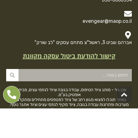
050-6660554
evengear@maop.co.il
אברהם שביט 3, ראשל"צ מתחם עסקים "לב שורק"
קישור להודעת ביטול עסקה מקוונת
אבן גיר - מותג ציוד הטיפוס, עבודה בגובה וציוד לגוזמי עצים, מבית מגן
גלילה
אופטיק בע"מ.
לראש
באתר תוכלו למצוא מגוון רחב של ציוד למטפסים מתחילים ומתקדמים,
מערכות ופתרונות עבודה בגובה, ציוד מקיף לגוזמי עצים וציוד אתגר נוסף.
העמוד
המוצרים של אבן גיר הם ממיטב היצרנים בעולם - מבטיחים לכם איכות
ובטיחות ללא פשרות.
תנאי שימוש ומדיניות פרטיות