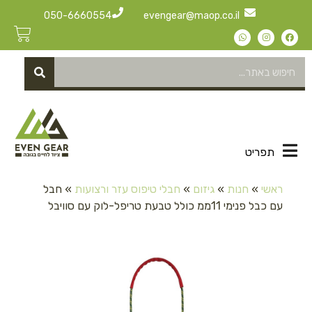
050-6660554
evengear@maop.co.il
תפריט
ראשי
»
חנות
»
גיזום
»
חבלי טיפוס עזר ורצועות
»
חבל
עם כבל פנימי 11ממ כולל טבעת טריפל-לוק עם סוויבל