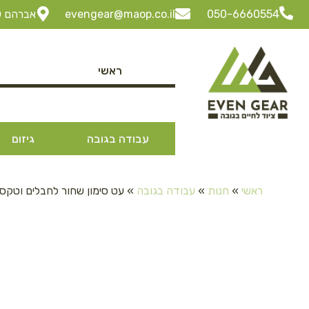
050-6660554
evengear@maop.co.il
אברהם שביט 3 ביתן 30 "ל
ראשי
עבודה בגובה
גיזום
ראשי
»
חנות
»
עבודה בגובה
»
עט סימון שחור לחבלים וטקס