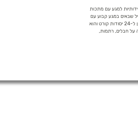
דידותיות למגע עם מתכות
יל שבאים במגע קבוע עם
מתכות ללא חשש. T.E.C. (trace element certified) נבדק ונבחן ל-24 יסודות קורט והוא
 על חבלים, רתמות,