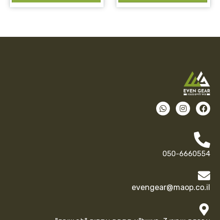
050-6660554
evengear@maop.co.il