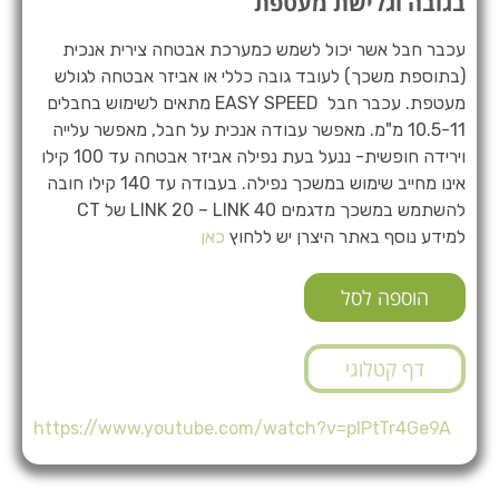
בגובה וגלישת מעטפת
עכבר חבל אשר יכול לשמש כמערכת אבטחה צירית אנכית
(בתוספת משכך) לעובד גובה כללי או אביזר אבטחה לגולש
מעטפת. עכבר חבל EASY SPEED מתאים לשימוש בחבלים
10.5-11 מ"מ. מאפשר עבודה אנכית על חבל, מאפשר עלייה
וירידה חופשית- ננעל בעת נפילה אביזר אבטחה עד 100 קילו
אינו מחייב שימוש במשכך נפילה. בעבודה עד 140 קילו חובה
להשתמש במשכך מדגמים LINK 20 – LINK 40 של CT
למידע נוסף באתר היצרן יש ללחוץ
כאן
הוספה לסל
דף קטלוגי
https://www.youtube.com/watch?v=plPtTr4Ge9A