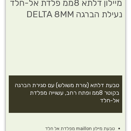
מיילון דלתא 8ממ פלדת אל-חלד
נעילת הברגה DELTA 8MM
טבעת דלתא (צורת משולש) עם סגירת הברגה
בקוטר 8ממ ופתח רחב, עשוייה מפלדת
אל-חלד
טבעת מיילון maillon מפלדת אל חלד