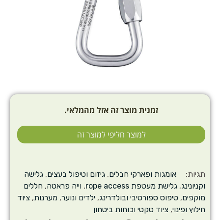
זמנית מוצר זה אזל מהמלאי.
למוצר חליפי למוצר זה
תגיות:
אומגות ופארקי חבלים
,
גיזום וטיפול בעצים
,
גלישה
וקניונינג
,
גלישת מעטפת rope access
,
וייה פראטה
,
חללים
מוקפים
,
טיפוס ספורטיבי ובולדרינג
,
ילדים ונוער
,
מערנות
,
ציוד
חילוץ ופינוי
,
ציוד טקטי וכוחות ביטחון