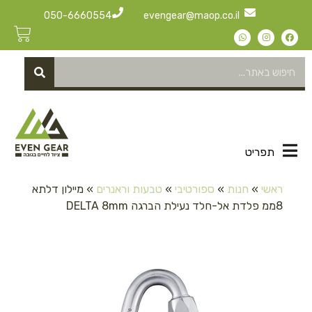
050-6660554
evengear@maop.co.il
תפריט
ראשי
»
חנות
»
ספורטיבי
»
טבעות וראנרים
»
מיילון דלתא
8ממ פלדת אל-חלד נעילת הברגה DELTA 8mm