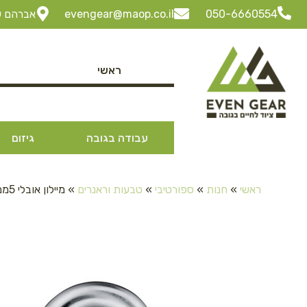
050-6660554
evengear@maop.co.il
אברהם שביט 3 ביתן 30 "ל
ראשי
עבודה בגובה
גיזום
ראשי
»
חנות
»
ספורטיבי
»
טבעות וראנרים
»
מיילון אובלי 5ממ פלדה מגולוון הברגה Maillon No.5