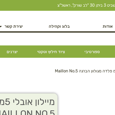
ב שורק", ראשל"צ
אודות
בלוג וקהילה
יצירת קשר
ספורטיבי
ציוד חילוץ וטקטי
יצרנים
מי
AILLON NO.5