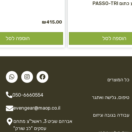
PASSO-TR
₪
415.00
הוספה לסל
הוספה לסל
כל המוצרים
050-6660554
טיפוס, גלישה ואתגר
evengear@maop.co.il
עבודה בגובה וגיזום
אברהם שביט 3, ראשל"צ מתחם
עסקים "לב שורק"