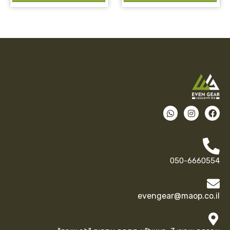
050-6660554
evengear@maop.co.il