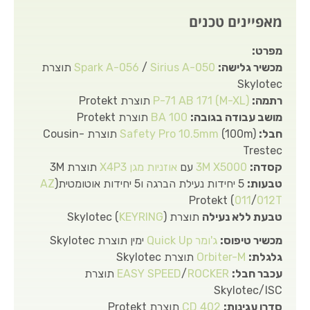
מאפיינים טכנים
מפרט:
מכשיר גלישה:
Sirius A-050
/
Spark A-056
תוצרת
Skylotec
רתמה:
P-71 AB 171 (M-XL)
תוצרת Protekt
מושב עבודה בגובה:
BA 100
תוצרת Protekt
חבל:
Safety Pro 10.5mm
(100m) תוצרת Cousin-
Trestec
קסדה:
3M X5000
עם
אוזניות מגן X4P3
תוצרת 3M
טבעות:
5 יחידות נעילת הברגה ו5 יחידות אוטומטית(
AZ
) Protekt
011
/
012T
טבעת ללא נעילה
תוצרת Skylotec (
)
KEYRING
מכשיר טיפוס:
ג'ומר Quick Up
ימין תוצרת Skylotec
גלגלת:
Orbiter-M
תוצרת Skylotec
עכבר חבל:
ROCKER
/
EASY SPEED
תוצרת
Skylotec/ISC
סדרן עגינות:
CD 402
תוצרת Protekt