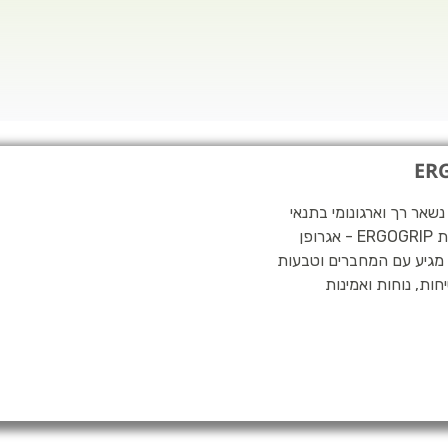
מיד בפני שחיקה, נשאר רך וארגונומי בתנאי
לחות שימוש בחבל מאפשר עבודה עם שתי הידיים לפי תקן טכנולוגית ERGOGRIP - אגרופן
לה בעזרת יד אחת חבל 12 מ"מ תקני. מגיע עם המחברים וטבעות
ת, נוחות ואמינות