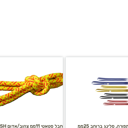
רצועה שטוחה תפורה, סלינג ברוחב 25ממ
חבל סטאטי 11ממ צהוב/אדום RUSH