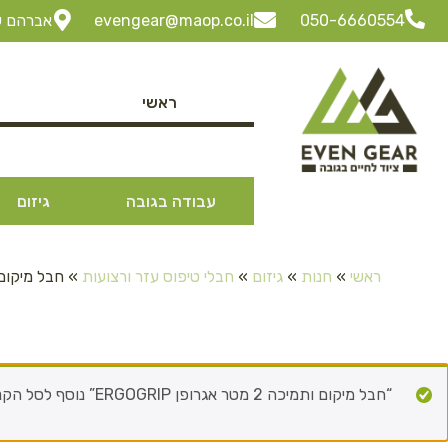
050-6660554
evengear@maop.co.il
אברהם שביט 3 ביתן 30 "ל
ראשי
עבודה בגובה
גיזום
ראשי
»
חנות
»
גיזום
»
חבלי טיפוס עזר ורצועות
»
חבל מיקום ותמיכה 2 מ
“חבל מיקום ותמיכה 2 מטר אגרופן ERGOGRIP” נוסף לסל הקניות.