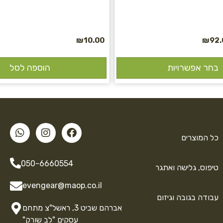
₪
10.00
₪
92.
בחר אפשרויות
הוספה לסל
כל המוצרים
050-6660554
טיפוס, גלישה ואתגר
evengear@maop.co.il
עבודה בגובה וגיזום
אברהם שביט 3, ראשל"צ מתחם
עסקים "לב שורק"