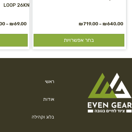
LOOP 26KN
00
–
₪
69.00
₪
719.00
–
₪
640.00
בחר אפשרויות
ראשי
אודות
בלוג וקהילה