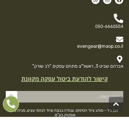
050-6660554
evengear@maop.co.il
אברהם שביט 3, ראשל"צ מתחם עסקים "לב שורק"
קישור להודעת ביטול עסקה מקוונת
גלילה
לראש
אבן גיר - מותג ציוד הטיפוס, עבודה בגובה וציוד לגוזמי עצים, מבית מגן
העמוד
אופטיק בע"מ.
באתר תוכלו למצוא מגוון רחב של ציוד למטפסים מתחילים ומתקדמים,
מערכות ופתרונות עבודה בגובה, ציוד מקיף לגוזמי עצים וציוד אתגר נוסף.
המוצרים של אבן גיר הם ממיטב היצרנים בעולם - מבטיחים לכם איכות