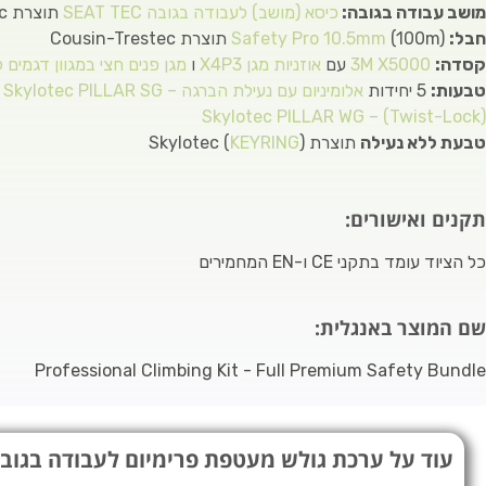
מושב עבודה בגובה:
כיסא (מושב) לעבודה בגובה SEAT TEC
תוצרת Skylotec
חבל:
(100m) תוצרת Cousin-Trestec
Safety Pro 10.5mm
קסדה:
3M X5000
עם
אוזניות מגן X4P3
ו
מגן פנים חצי במגוון דגמים ל
טבעות:
5 יחידות
אלומיניום עם נעילת הברגה – Skylotec PILLAR SG
ו 5
(Twist-Lock) – Skylotec PILLAR WG
טבעת ללא נעילה
תוצרת Skylotec (
)
KEYRING
תקנים ואישורים:
כל הציוד עומד בתקני CE ו-EN המחמירים
שם המוצר באנגלית:
Professional Climbing Kit - Full Premium Safety Bundle
עוד על ערכת גולש מעטפת פרימיום לעבודה בגוב