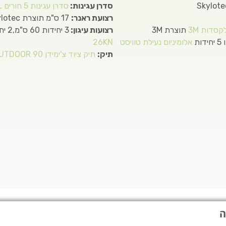
סדרן עגינות:
סדרן עגינות 5 חורים CHEESE PLATE L
רצועת ראנר:
17 ס"מ תוצרת Skylotec
קסדות 3M
תוצרת 3M
רצועות עיגון:
3 יחידות 60 ס"מ,2 יחידות 120 ס"מ
 יחידות
אלומיניום נעילת טוויסט
26KN
תיק:
תיק ציוד צ'ימידן OUTDOOR 90 ליטר
ה