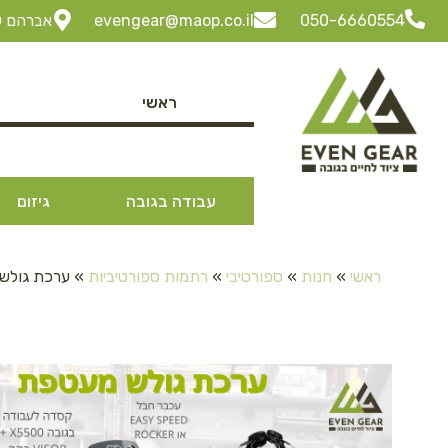
050-6660554
evengear@maop.co.il
אברהם שביט 3 ביתן 30 "ל
ראשי
עבודה בגובה
גיזום
ראשי
»
חנות
»
ספורטיבי
»
רתמות ספורטיביות
»
ערכת גולש 