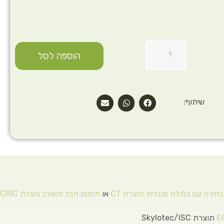
הוספה לסל
שיתוף:
בחירה עם גלגלת מובנית תוצרת CT
או
תופסן חבל משולב גלגלת CRIC
E
תוצרת Skylotec/ISC