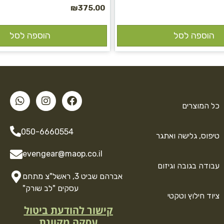
₪
375.00
הוספה לסל
הוספה לסל
כל המוצרים
050-6660554
טיפוס, גלישה ואתגר
evengear@maop.co.il
עבודה בגובה וגיזום
אברהם שביט 3, ראשל"צ מתחם
עסקים "לב שורק"
ציוד חילוץ וטקטי
קישור להודעת ביטול
עסקה מקוונת