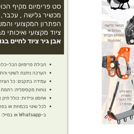
סט פרימיום מקיף הכול
מכשיר גלישה , עכבר, 
הפתרון המקצועי והמש
ציוד מקצועי ואיכותי מ
אבן גיר ציוד לחיים בגו
חבילת פרימיום הכל-כלול: 17 פריטים מקצועיים ממותגים מובילים בערכ
הערכה ניתנת לשינוי וה
עמידה בתקנים: כל הציוד עומד בתקני
נוחות מקסימלית: רתמת 
אחסון וניידות: כולל תיק ציוד Outdoor
ב-Whatsapp או במייל: evengear@maop.co.il