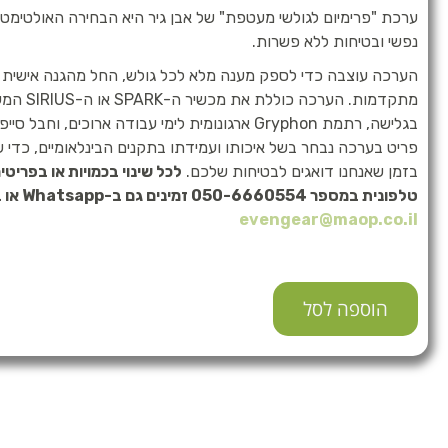
ערכת "פרימיום לגולשי מעטפת" של אבן גיר היא הבחירה האולטימ
נפשי ובטיחות ללא פשרות.
הערכה עוצבה כדי לספק מענה מלא לכל גולש, החל מהגנה אישית וע
מתקדמות. הע
בגלישה, רתמת Gryphon ארגונומית לימי עבודה ארוכים, ו
פריט בערכה נבחר בשל איכותו ועמידתו בתקנים הבינלאומיים, כדי
בזמן שאנחנו דואגים לבטיחות שלכם.
לכל שינוי בכמויות או בפריטים
טלפונית במספר 050-6660554 זמינים גם ב-Whatsapp או במייל:
evengear@maop.co.il
הוספה לסל